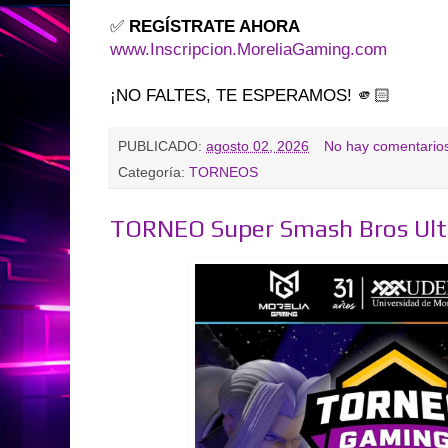
✅
REGÍSTRATE AHORA
www.Inscripcion.MoreliaGaming.com
¡NO FALTES, TE ESPERAMOS! 🫵🏻
PUBLICADO:
agosto 02, 2026
No hay comentario
Categoría:
TORNEOS
TORNEO Super Smash Bros Ulti