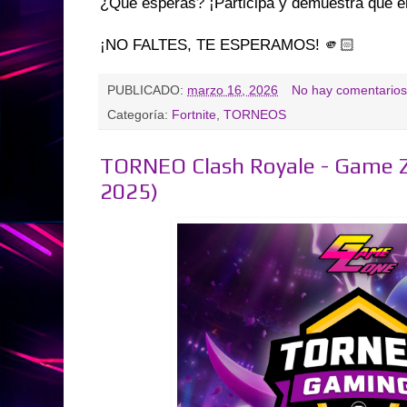
¿Qué esperas? ¡Participa y demuestra que er
¡NO FALTES, TE ESPERAMOS! 🫵🏻
PUBLICADO:
marzo 16, 2026
No hay comentarios
Categoría:
Fortnite
,
TORNEOS
TORNEO Clash Royale - Game 
2025)