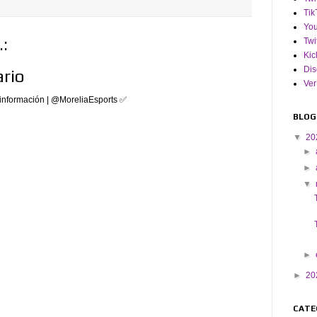
Tik
Yo
:
Twi
Kic
Dis
rio
Ver
información | @MoreliaEsports ✅
BLOG
▼
20
►
►
▼
►
►
20
CATE