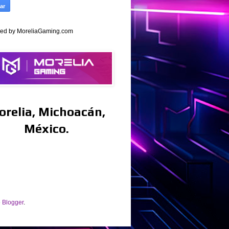
ed by MoreliaGaming.com
orelia, Michoacán,
México.
e
Blogger
.