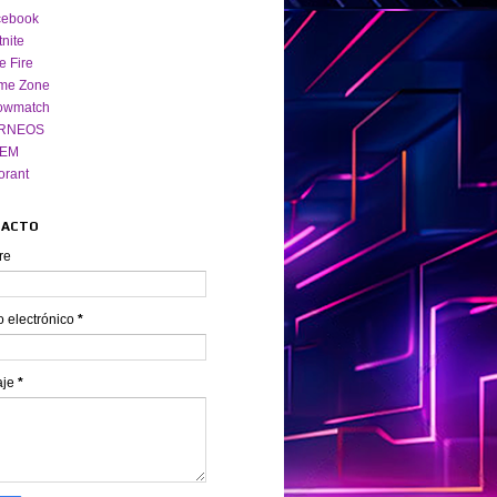
cebook
tnite
e Fire
me Zone
owmatch
RNEOS
EM
orant
TACTO
re
o electrónico
*
aje
*