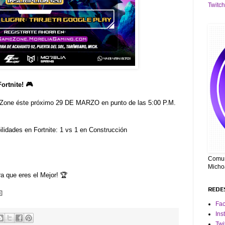
Twitch
rtnite! 🎮
 Zone éste próximo 29 DE MARZO en punto de las 5:00 P.M.
lidades en Fortnite: 1 vs 1 en Construcción
Comuni
Micho
a que eres el Mejor! 🏆
REDE

Fa
Ins
Twi