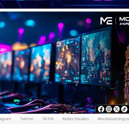
tagram
Twitter
TikTok
Redes Sociales
MoreliaGaming.c