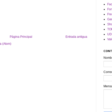
Fa
For
Fre
Ga
Sh
TO
UD
Página Principal
Entrada antigua
Val
a (Atom)
CON
Nomb
Corre
Mens