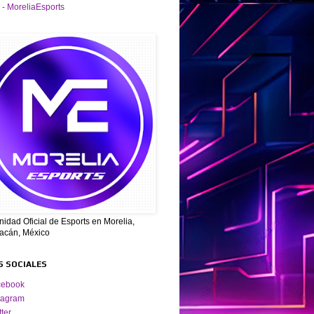
 - MoreliaEsports
dad Oficial de Esports en Morelia,
acán, México
S SOCIALES
cebook
tagram
tter