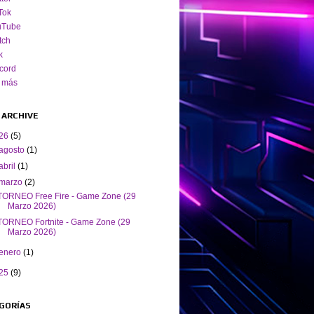
Tok
uTube
tch
k
cord
 más
 ARCHIVE
26
(5)
agosto
(1)
abril
(1)
marzo
(2)
TORNEO Free Fire - Game Zone (29
Marzo 2026)
TORNEO Fortnite - Game Zone (29
Marzo 2026)
enero
(1)
25
(9)
GORÍAS