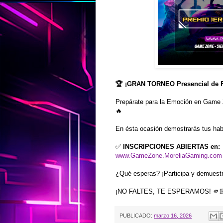
🏆 ¡GRAN TORNEO Presencial de Fo
Prepárate para la Emoción en Game
🔥
En ésta ocasión demostrarás tus habi
✅
INSCRIPCIONES ABIERTAS en:
www.GameZone.MoreliaGaming.com
¿Qué esperas? ¡Participa y demuestr
¡NO FALTES, TE ESPERAMOS! 🫵
PUBLICADO:
marzo 16, 2026