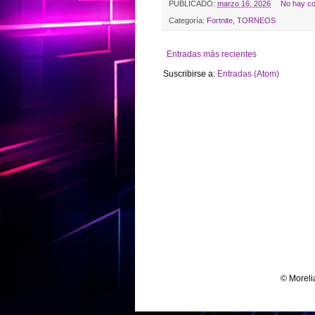
PUBLICADO:
marzo 16, 2026
No hay co
Categoría:
Fortnite
,
TORNEOS
Entradas más recientes
Suscribirse a:
Entradas (Atom)
© Moreli