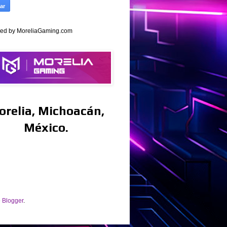
ed by MoreliaGaming.com
orelia, Michoacán,
México.
e
Blogger
.