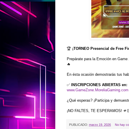
🏆
¡TORNEO Presencial de Free Fir
Prepárate para la Emoción en Game
🔥
En ésta ocasión demostrarás tus habi
✅
INSCRIPCIONES ABIERTAS en:
www.GameZone.MoreliaGaming.com
¿Qué esperas? ¡Participa y demuestr
¡NO FALTES, TE ESPERAMOS! 🫵
PUBLICADO:
marzo 19, 2026
No hay co