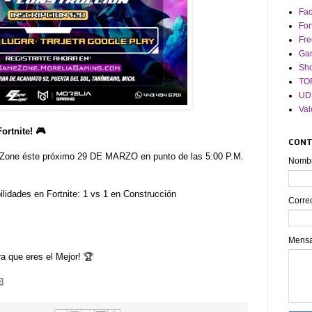
Fa
For
Fre
Ga
Sh
TO
UD
Val
rtnite! 🎮
CON
 Zone éste próximo 29 DE MARZO en punto de las 5:00 P.M.
Nomb
lidades en Fortnite: 1 vs 1 en Construcción
Corre
Mens
a que eres el Mejor! 🏆
