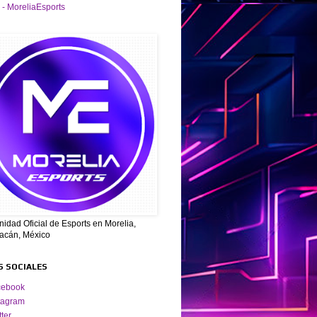
 - MoreliaEsports
dad Oficial de Esports en Morelia,
acán, México
S SOCIALES
cebook
tagram
tter