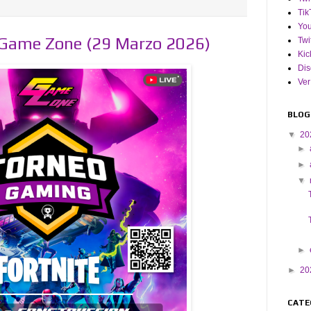
Tik
Yo
 Game Zone (29 Marzo 2026)
Twi
Kic
Dis
Ver
BLOG
▼
20
►
►
▼
►
►
20
CATE