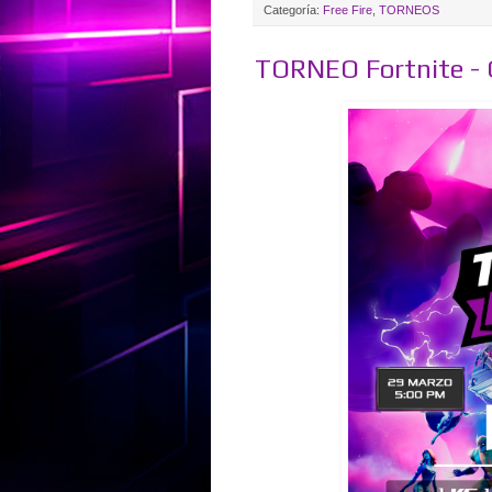
Categoría:
Free Fire
,
TORNEOS
TORNEO Fortnite -