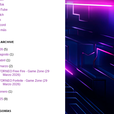
Tok
uTube
tch
k
cord
 más
 ARCHIVE
26
(5)
agosto
(1)
abril
(1)
marzo
(2)
TORNEO Free Fire - Game Zone (29
Marzo 2026)
TORNEO Fortnite - Game Zone (29
Marzo 2026)
enero
(1)
25
(9)
GORÍAS