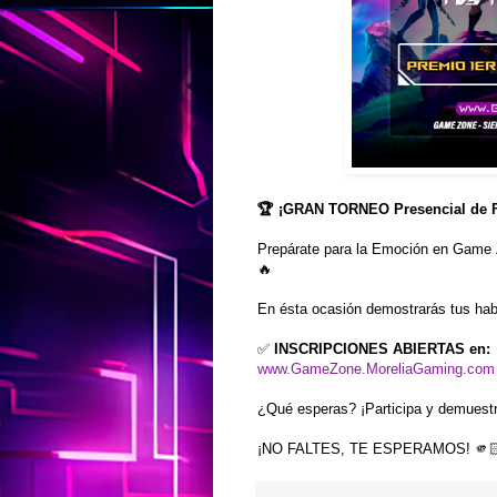
🏆 ¡GRAN TORNEO Presencial de Fo
Prepárate para la Emoción en Game
🔥
En ésta ocasión demostrarás tus habi
✅
INSCRIPCIONES ABIERTAS en:
www.GameZone.MoreliaGaming.com
¿Qué esperas? ¡Participa y demuestr
¡NO FALTES, TE ESPERAMOS! 🫵