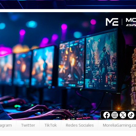
tagram
Twitter
TikTok
Redes Sociales
MoreliaGaming.c