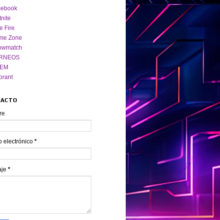
cebook
tnite
e Fire
me Zone
owmatch
RNEOS
EM
orant
TACTO
re
o electrónico
*
aje
*