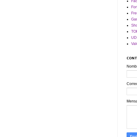
Fa
For
Fre
Ga
Sh
TO
UD
Val
CON
Nomb
Corre
Mens