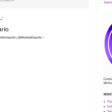
Twitch
:
rio
información | @MoreliaEsports ✅
Comuni
Micho
REDE
Fa
Ins
Twi