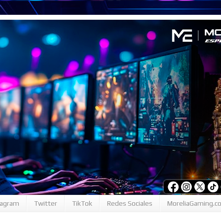
tagram
Twitter
TikTok
Redes Sociales
MoreliaGaming.c