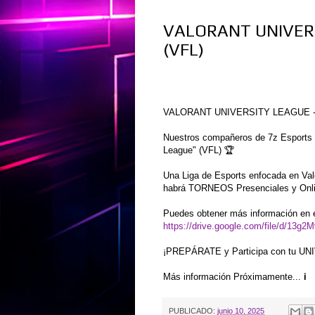
VALORANT UNIVER
(VFL)
VALORANT UNIVERSITY LEAGUE 
Nuestros compañeros de 7z Esports da
League" (VFL) 🏆
Una Liga de Esports enfocada en Val
habrá TORNEOS Presenciales y Onli
Puedes obtener más información en 
https://drive.google.com/file/d/1
¡PREPÁRATE y Participa con tu U
Más información Próximamente... ℹ️
PUBLICADO:
junio 10, 2025