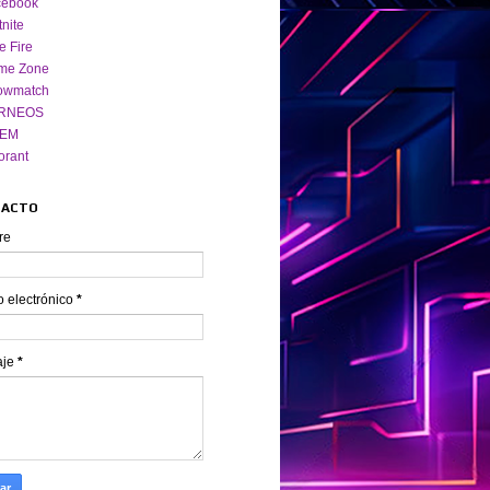
cebook
tnite
e Fire
me Zone
owmatch
RNEOS
EM
orant
TACTO
re
o electrónico
*
aje
*