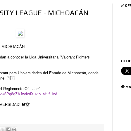
✅ OF
SITY LEAGUE - MICHOACÁN
- MICHOACÁN
n a conocer la Liga Universitaria "Valorant Fighters
OFFIC
orant para Universidades del Estado de Michoacán, donde
ne. 🇲🇽
🔴 Mo
el Reglamento Oficial ✅
3g2Mvw8Pq8qZAJwdxdXukio_aHIf_IxA
NIVERSIDAD! 🏫🏆