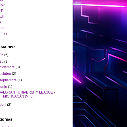
Tok
uTube
tch
k
cord
 más
 ARCHIVE
26
(5)
25
(9)
diciembre
(3)
octubre
(2)
septiembre
(1)
junio
(1)
VALORANT UNIVERSITY LEAGUE -
MICHOACÁN (VFL)
abril
(2)
GORÍAS