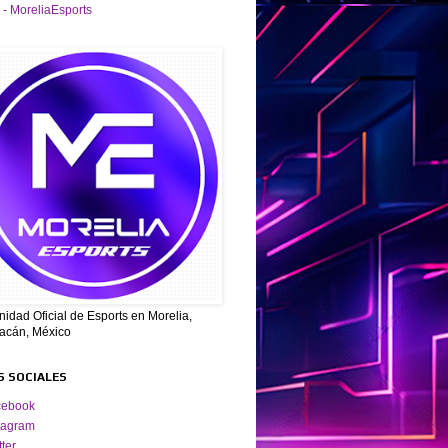
 - MoreliaEsports
dad Oficial de Esports en Morelia,
acán, México
S SOCIALES
cebook
tagram
tter