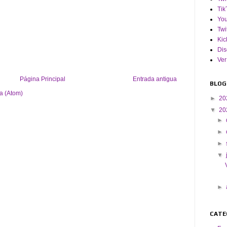
Tik
Yo
Twi
Kic
Dis
Ver
Página Principal
Entrada antigua
BLOG
a (Atom)
►
20
▼
20
►
►
►
▼
►
CATE