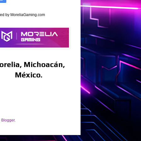
ed by MoreliaGaming.com
orelia, Michoacán,
México.
e
Blogger
.